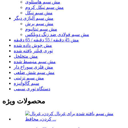
مش سیم هاستلوی
مش سیم نیکل کروم
مش سیم نیکل
مش سیم آلیاژی دیگر
مش سیم برش
مش سیم تیتانیوم
مش سیم فولادی ضد زنگ دوبلکس
مش 45 ​​دقیقه / 55 دقیقه / 65 دقیقه
مش جوش داده شده
توری فیلتر بافته شده
مش متخلخل
مش سیم منبسط شده
مش فلزی سوراخ دار
مش سیم شش ضلعی
مش سیم تزئینی
سیم گالوانیزه
دستگاه توری سیمی
محصولات ویژه