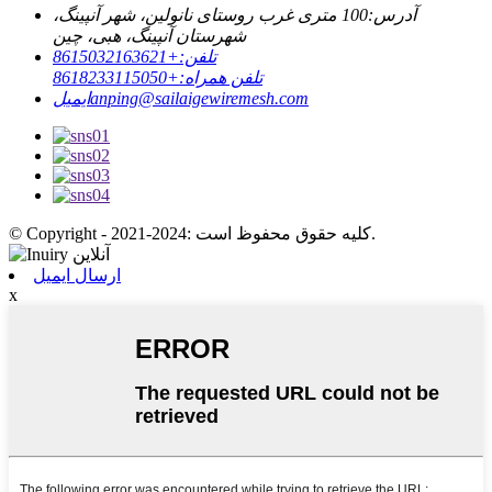
آدرس:
100 متری غرب روستای نانولین، شهر آنپینگ،
شهرستان آنپینگ، هبی، چین
تلفن:
+8615032163621
تلفن همراه:
+8618233115050
anping@sailaigewiremesh.com
ایمیل
© Copyright - 2021-2024: کلیه حقوق محفوظ است.
ارسال ایمیل
x