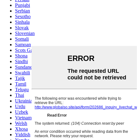
Punjabi
Serbian
Sesotho
Sinhala
Slovak
Slovenian
Somali
Samoan
Scots Gaelic
Shona
Sindhi
Sundanese
Swahili
Tajik
Tamil
Telugu
Thai
Ukrainian
Urdu
Uzbek
Vietnamese
Welsh
Xhosa
Yiddish