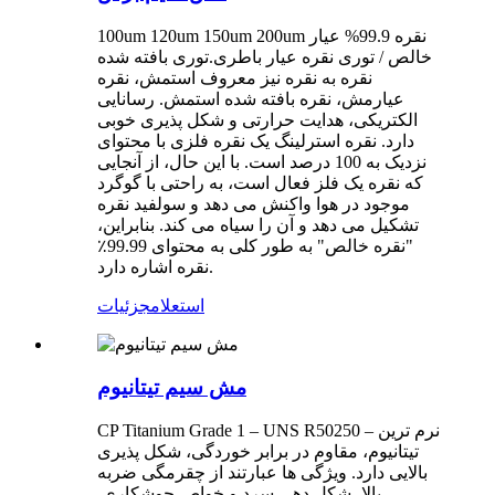
100um 120um 150um 200um نقره 99.9% عیار
خالص / توری نقره عیار باطری.
توری بافته شده
نقره به نقره نیز معروف است
مش
، نقره
عیار
مش
، نقره بافته شده است
مش
. رسانایی
الکتریکی، هدایت حرارتی و شکل پذیری خوبی
دارد. نقره استرلینگ یک نقره فلزی با محتوای
نزدیک به 100 درصد است. با این حال، از آنجایی
که نقره یک فلز فعال است، به راحتی با گوگرد
موجود در هوا واکنش می دهد و سولفید نقره
تشکیل می دهد و آن را سیاه می کند. بنابراین،
"نقره خالص" به طور کلی به محتوای 99.99٪
نقره اشاره دارد.
استعلام
جزئیات
مش سیم تیتانیوم
CP Titanium Grade 1 – UNS R50250 – نرم ترین
تیتانیوم، مقاوم در برابر خوردگی، شکل پذیری
بالایی دارد. ویژگی ها عبارتند از چقرمگی ضربه
بالا، شکل دهی سرد و خواص جوشکاری.