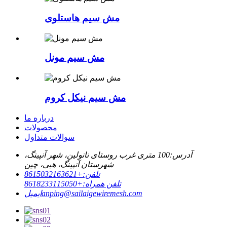
مش سیم هاستلوی
مش سیم مونل
مش سیم نیکل کروم
درباره ما
محصولات
سوالات متداول
آدرس:
100 متری غرب روستای نانولین، شهر آنپینگ،
شهرستان آنپینگ، هبی، چین
تلفن:
+8615032163621
تلفن همراه:
+8618233115050
anping@sailaigewiremesh.com
ایمیل