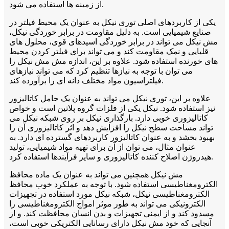
از زمینه ها استفاده می شود.
یکی از کاربردهای اصلی توری نیکل به عنوان یک محیط فیلتر در
صنایع شیمیایی است. به دلیل مقاومت در برابر خوردگی نیکل،
مش نیکل می تواند در برابر خوردگی اسیدهای قوی، محلول های
قلیایی و نمک مقاومت کند و می تواند برای فیلتر کردن محیط
های خورنده استفاده شود. علاوه بر این، اندازه مش مش نیکل را
می توان با توجه به نیازها تنظیم کرد که می تواند نیازهای
فیلتراسیون مواد مختلف دانه ای را برآورده کند.
علاوه بر این، توری نیکل می تواند به عنوان یک حامل کاتالیزور
نیز استفاده شود. نیکل یکی از فلزات گروه پلاتین است و خواص
کاتالیزوری خوبی دارد. بارگذاری نیکل بر روی شبکه نیکل می
تواند مساحت سطح نیکل را افزایش دهد و اثر کاتالیزوری آن را
بهبود بخشد و به عنوان کاتالیزور کاربردهای گسترده ای دارد. به
عنوان مثال، می توان از آن برای تهیه مواد شیمیایی، تولید
هیدروژن اصلاح کننده کاتالیزوری و سایر فرآیندها استفاده کرد.
مش نیکل همچنین می تواند به عنوان یک ماده محافظ
الکترومغناطیسی استفاده شود. با توجه به عملکرد خوب محافظ
الکترومغناطیسی نیکل، شبکه نیکل مورد استفاده در تجهیزات
الکترونیکی می تواند به طور موثر امواج الکترومغناطیسی را
مسدود کند و از ایمنی تجهیزات و بدن انسان محافظت کند. و از
آنجایی که خود مش نیکل دارای رسانایی الکتریکی خوبی است،